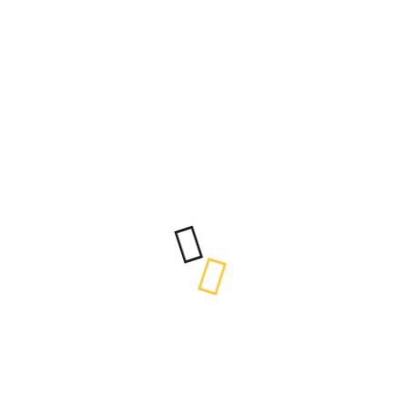
GÉNERO
ÚLTIMAS NOTÍCIAS
A MENSAGEM QUE QUEREMOS QUE OS JOVENS
E CRIANÇAS AFIRMEM
EXPOSIÇÃO MOSTRA ODS EM TOUR PELO PAÍS
ERRADICAÇÃO DA POBREZA | 17 DE OUTUBRO